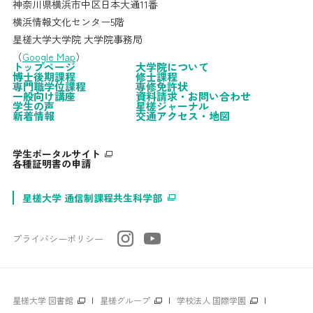
神奈川県横浜市中区日本大通11番
横浜情報文化センター5階
星槎大学大学院 大学院事務局
（
Google Map
）
トップページ
大学院について
博士後期課程
修士課程
専門職学位課程
専修免許状
一般向け講座
資料請求・お問い合わせ
学生の声
星槎ジャーナル
新着情報
交通アクセス・地図
学生ポータルサイト
各種証明書の申請
星槎大学 通信制課程共生科学部
プライバシーポリシー
星槎大学 図書館
|
星槎グループ
|
学校法人 国際学園
|