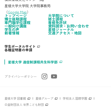
星槎大学大学院 大学院事務局
（
Google Map
）
トップページ
大学院について
博士後期課程
修士課程
専門職学位課程
専修免許状
一般向け講座
資料請求・お問い合わせ
学生の声
星槎ジャーナル
新着情報
交通アクセス・地図
学生ポータルサイト
各種証明書の申請
星槎大学 通信制課程共生科学部
プライバシーポリシー
星槎大学 図書館
|
星槎グループ
|
学校法人 国際学園
|
公益財団法人 世界こども財団