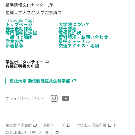
横浜情報文化センター5階
星槎大学大学院 大学院事務局
（
Google Map
）
トップページ
大学院について
博士後期課程
修士課程
専門職学位課程
専修免許状
一般向け講座
資料請求・お問い合わせ
学生の声
星槎ジャーナル
新着情報
交通アクセス・地図
学生ポータルサイト
各種証明書の申請
星槎大学 通信制課程共生科学部
プライバシーポリシー
星槎大学 図書館
|
星槎グループ
|
学校法人 国際学園
|
公益財団法人 世界こども財団