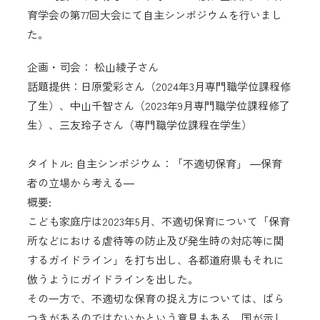
育学会の第77回大会にて自主シンポジウムを行いまし
た。
企画・司会： 松山綾子さん
話題提供：日原愛彩さん（2024年3月専門職学位課程修
了生）、中山千智さん（2023年9月専門職学位課程修了
生）、三友玲子さん（専門職学位課程在学生）
タイトル: 自主シンポジウム：「不適切保育」 ―保育
者の立場から考える―
概要:
こども家庭庁は2023年5月、不適切保育について「保育
所などにおける虐待等の防止及び発生時の対応等に関
するガイドライン」を打ち出し、各都道府県もそれに
倣うようにガイドラインを出した。
その一方で、不適切な保育の捉え方については、ばら
つきがあるのではないかという意見もある。国が示し