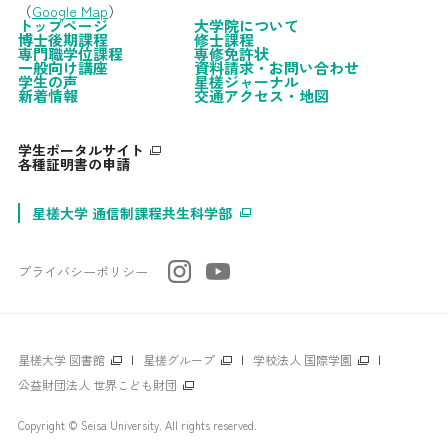
（
Google Map
）
トップページ
大学院について
博士後期課程
修士課程
専門職学位課程
専修免許状
一般向け講座
資料請求・お問い合わせ
学生の声
星槎ジャーナル
新着情報
交通アクセス・地図
学生ポータルサイト
各種証明書の申請
星槎大学 通信制課程共生科学部
プライバシーポリシー
星槎大学 図書館
|
星槎グループ
|
学校法人 国際学園
|
公益財団法人 世界こども財団
Copyright © Seisa University. All rights reserved.