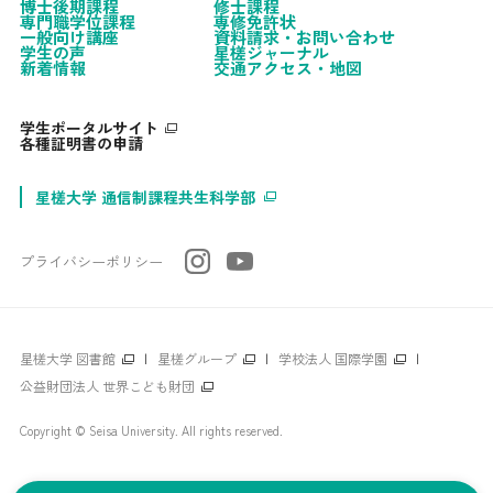
博士後期課程
修士課程
専門職学位課程
専修免許状
一般向け講座
資料請求・お問い合わせ
学生の声
星槎ジャーナル
新着情報
交通アクセス・地図
学生ポータルサイト
各種証明書の申請
星槎大学 通信制課程共生科学部
プライバシーポリシー
星槎大学 図書館
|
星槎グループ
|
学校法人 国際学園
|
公益財団法人 世界こども財団
Copyright © Seisa University. All rights reserved.