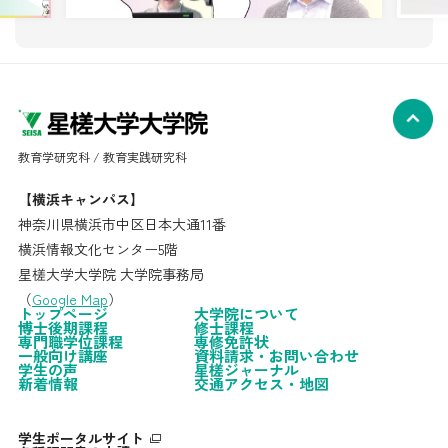
教育学研究科 / 教育実践研究科
【横浜キャンパス】
神奈川県横浜市中区日本大通11番
横浜情報文化センター5階
星槎大学大学院 大学院事務局
（
Google Map
）
トップページ
大学院について
博士後期課程
修士課程
専門職学位課程
専修免許状
一般向け講座
資料請求・お問い合わせ
学生の声
星槎ジャーナル
新着情報
交通アクセス・地図
学生ポータルサイト