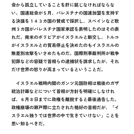
会から孤立していることを肝に銘じなければならな
い。国連総会が５月、パレスチナの国連加盟を支持す
る決議を１４３カ国の賛成で採択し、スペインなど欧
州３カ国がパレスチナ国家承認を表明したのはその表
れだ。南米のボリビアがイスラエルと断交し、トルコ
がイスラエルとの貿易停止を決めたのもイスラエルの
無差別攻撃をいさめたものだ。国際刑事裁判所が戦争
犯罪などの容疑で首相らの逮捕状を請求したが、それ
だけ世界の怒りが高まっているということだ。
イスラエル戦時内閣のガンツ元国防相は戦後のガザ
統治計画などについて首相が方針を明確にしなけれ
ば、６月８日までに政権を離脱すると最後通告した。
政権崩壊の瀬戸際に立たされた格好の首相だが、「イ
スラエル独りでは世界の中で生きていけない」ことを
思い知るべきだ。