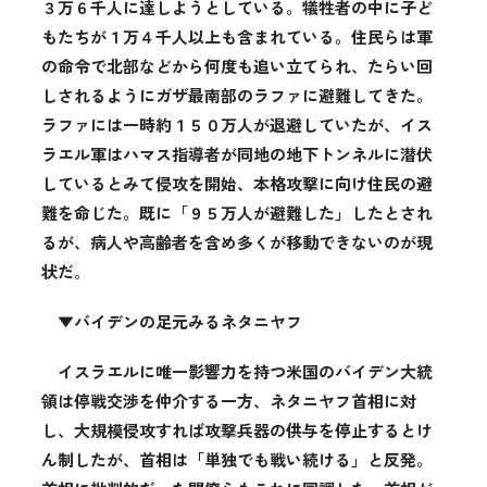
３万６千人に達しようとしている。犠牲者の中に子ど
もたちが１万４千人以上も含まれている。住民らは軍
の命令で北部などから何度も追い立てられ、たらい回
しされるようにガザ最南部のラファに避難してきた。
ラファには一時約１５０万人が退避していたが、イス
ラエル軍はハマス指導者が同地の地下トンネルに潜伏
しているとみて侵攻を開始、本格攻撃に向け住民の避
難を命じた。既に「９５万人が避難した」したとされ
るが、病人や高齢者を含め多くが移動できないのが現
状だ
。
▼バイデンの足元みるネタニヤフ
イスラエルに唯一影響力を持つ米国のバイデン大統
領は停戦交渉を仲介する一方、ネタニヤフ首相に対
し、大規模侵攻すれば攻撃兵器の供与を停止するとけ
ん制したが、首相は「単独でも戦い続ける」と反発。