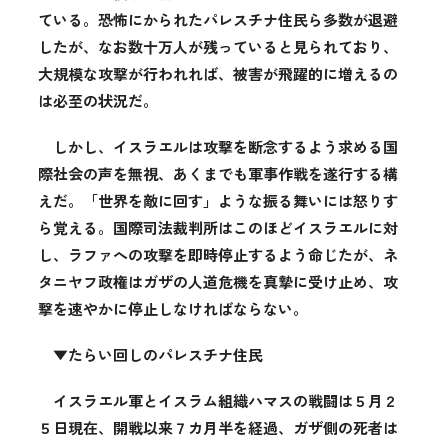
ている。恐怖にかられたパレスチナ住民ら多数が退避
したが、なお数十万人が残っていると見られており、
大規模な攻撃が行われれば、被害が飛躍的に増えるの
は必至の状況だ。
しかし、イスラエルは攻撃を断念するよう求める国
際社会の声を無視、あくまでも軍事作戦を遂行する構
えだ。「世界を敵に回す」ような振る舞いには怒りす
ら覚える。国際司法裁判所はこのほどイスラエルに対
し、ラファへの攻撃を即時停止するよう命じたが、ネ
タニヤフ政権はガザの人道危機を真摯に受け止め、攻
撃を速やかに停止しなければならない。
▼たらい回しのパレスチナ住民
イスラエル軍とイスラム組織ハマスの戦闘は５月２
５日現在、開戦以来７カ月半を経過、ガザ側の死者は