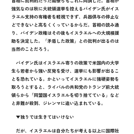
首相に批判的だった閣僚らもこれに同調した。首相が
強気なのは秋に大統領選挙を控えるバイデン氏がイス
ラエル支持の有権者を軽視できず、兵器供与の停止な
どできないと高をくくっているからだ。首相の読み通
り、バイデン政権はその後もイスラエルへの大規模援
助を決定した。「矛盾した政策」との批判が出るのは
当然のことだろう。
バイデン氏はイスラエル寄りの政策で米国内の大学
生ら若者から強い反発を受け、選挙にも影響が出るこ
とを恐れている。かといってイスラエルに強硬姿勢を
取ろうとすると、ライバルの共和党のトランプ前大統
領らから「同盟国イスラエルを切り捨てている」など
と非難が殺到、ジレンマに追い込まれている。
▼独りでは生きてはいけない
だが、イスラエルは自分たちが考える以上に国際社