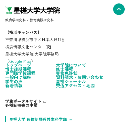
教育学研究科 / 教育実践研究科
【横浜キャンパス】
神奈川県横浜市中区日本大通11番
横浜情報文化センター5階
星槎大学大学院 大学院事務局
（
Google Map
）
トップページ
大学院について
博士後期課程
修士課程
専門職学位課程
専修免許状
一般向け講座
資料請求・お問い合わせ
学生の声
星槎ジャーナル
新着情報
交通アクセス・地図
学生ポータルサイト
各種証明書の申請
星槎大学 通信制課程共生科学部