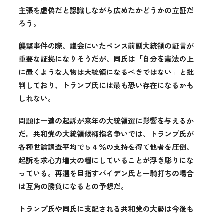
主張を虚偽だと認識しながら広めたかどうかの立証だ
ろう。
襲撃事件の際、議会にいたペンス前副大統領の証言が
重要な証拠になりそうだが、同氏は「自分を憲法の上
に置くような人物は大統領になるべきではない」と批
判しており、トランプ氏には最も恐い存在になるかも
しれない。
問題は一連の起訴が来年の大統領選に影響を与えるか
だ。共和党の大統領候補指名争いでは、トランプ氏が
各種世論調査平均で５４％の支持を得て他者を圧倒、
起訴を求心力増大の糧にしていることが浮き彫りにな
っている。再選を目指すバイデン氏と一騎打ちの場合
は互角の勝負になるとの予想だ。
トランプ氏や同氏に支配される共和党の大勢は今後も