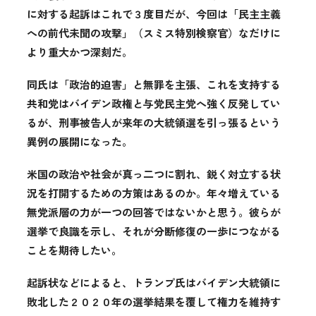
に対する起訴はこれで３度目だが、今回は「民主主義
への前代未聞の攻撃」（スミス特別検察官）なだけに
より重大かつ深刻だ。
同氏は「政治的迫害」と無罪を主張、これを支持する
共和党はバイデン政権と与党民主党へ強く反発してい
るが、刑事被告人が来年の大統領選を引っ張るという
異例の展開になった。
米国の政治や社会が真っ二つに割れ、鋭く対立する状
況を打開するための方策はあるのか。年々増えている
無党派層の力が一つの回答ではないかと思う。彼らが
選挙で良識を示し、それが分断修復の一歩につながる
ことを期待したい。
起訴状などによると、トランプ氏はバイデン大統領に
敗北した２０２０年の選挙結果を覆して権力を維持す