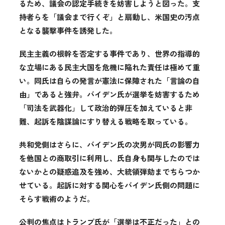
るため、議会の認定手続きを妨害しようと図った。支
持者らを「議会まで行くぞ」と扇動し、米国史の汚点
となる襲撃事件を誘発した。
民主主義の根幹を否定する事件であり、世界の指導的
な立場にある民主大国を危機に陥れた責任は極めて重
い。同氏は自らの発言が憲法に保障された「言論の自
由」であると強弁。バイデン氏が選挙を妨害するため
「司法を武器化」して政治的弾圧を加えていると非
難、起訴を陰謀論にすり替える戦略を取っている。
共和党側はさらに、バイデン氏の次男が同氏の影響力
を他国との商取引に利用し、氏自身も関与したのでは
ないかとの疑惑追及を強め、大統領弾劾までちらつか
せている。起訴に対する関心をバイデン氏側の問題に
そらす戦術のようだ。
公判の焦点はトランプ氏が「選挙は不正だった」との