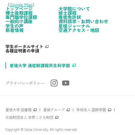
（
Google Map
）
トップページ
大学院について
博士後期課程
修士課程
専門職学位課程
専修免許状
一般向け講座
資料請求・お問い合わせ
学生の声
星槎ジャーナル
新着情報
交通アクセス・地図
学生ポータルサイト
各種証明書の申請
星槎大学 通信制課程共生科学部
プライバシーポリシー
星槎大学 図書館
|
星槎グループ
|
学校法人 国際学園
|
公益財団法人 世界こども財団
Copyright © Seisa University. All rights reserved.