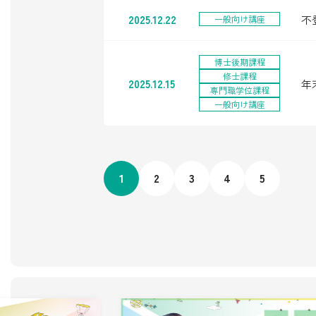
2025.12.22
不
一般向け講座
博士後期課程
修士課程
2025.12.15
年
専門職学位課程
一般向け講座
1
2
3
4
5