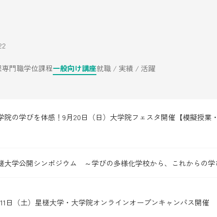
22
程
専門職学位課程
一般向け講座
就職 / 実績 / 活躍
学院の学びを体感！9月20日（日）大学院フェスタ開催【模擬授業
】
槎大学公開シンポジウム ～学びの多様化学校から、これからの学
月11日（土）星槎大学・大学院オンラインオープンキャンパス開催