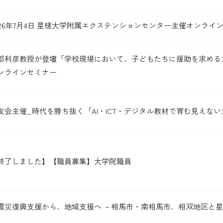
026年7月4日 星槎大学附属エクステンションセンター主催オンライ
部利彦教授が登壇「学校現場において、子どもたちに援助を求める
ンラインセミナー
友会主催_時代を勝ち抜く「AI・ICT・デジタル教材で育む見えない
終了しました】【職員募集】大学院職員
震災復興支援から、地域支援へ －相馬市・南相馬市、相双地区と