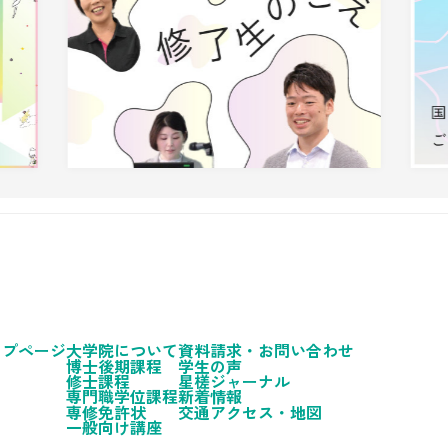
ップページ
大学院について
資料請求・お問い合わせ
博士後期課程
学生の声
修士課程
星槎ジャーナル
専門職学位課程
新着情報
専修免許状
交通アクセス・地図
一般向け講座