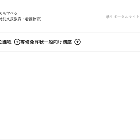
でも学べる
学生ポータルサイト
特別支援教育・看護教育）
位課程
専修免許状
一般向け講座